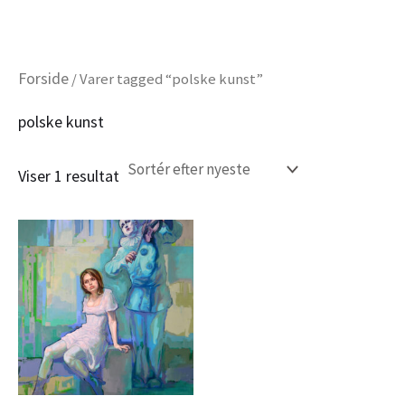
Gå
Forside
/ Varer tagged “polske kunst”
til
polske kunst
indholdet
Viser 1 resultat