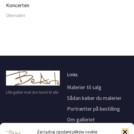
Koncerten
Oliemaleri
Links
Malerier til salg
Lille galleri med stor kunst til alle
Sådan køber du malerier
Portrætter på bestilling
Om galleriet
Kontakt
Zarządzaj zgodami plików cookie