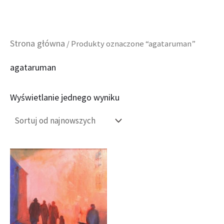
Przejdź
Strona główna
/ Produkty oznaczone “agataruman”
do
agataruman
treści
Wyświetlanie jednego wyniku