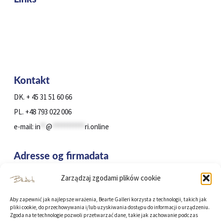
Obrazy
Portrety ze zdjęć
O Galerii
Blog
Kontakt
Kontakt
DK. + 45 31 51 60 66
PL. +48 793 022 006
e-mail:
in
**
@
***********
ri.online
Adresse og firmadata
Zarządzaj zgodami plików cookie
Karlslunde, 2690, Danmark
CVR: DK 43505130
Aby zapewnić jak najlepsze wrażenia, Bearte Galleri korzysta z technologii, takich jak
pliki cookie, do przechowywania i/lub uzyskiwania dostępu do informacji o urządzeniu.
BearteGallery
Zgoda na te technologie pozwoli przetwarzać dane, takie jak zachowanie podczas