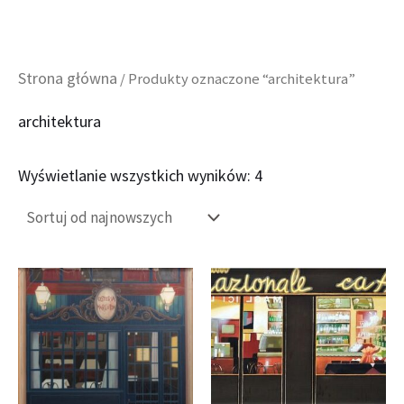
Posortowane
Przejdź
Strona główna
/ Produkty oznaczone “architektura”
według
do
najnowszych
architektura
treści
Wyświetlanie wszystkich wyników: 4