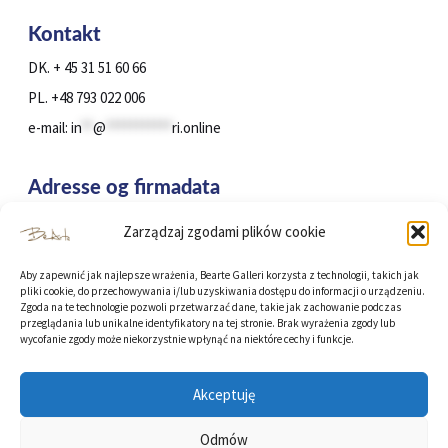
Kontakt
Kontakt
DK. + 45 31 51 60 66
PL. +48 793 022 006
e-mail:
in
**
@
***********
ri.online
Adresse og firmadata
Zarządzaj zgodami plików cookie
Karlslunde, 2690, Danmark
CVR: DK 43505130
Aby zapewnić jak najlepsze wrażenia, Bearte Galleri korzysta z technologii, takich jak
pliki cookie, do przechowywania i/lub uzyskiwania dostępu do informacji o urządzeniu.
BearteGallery
Zgoda na te technologie pozwoli przetwarzać dane, takie jak zachowanie podczas
Konto
przeglądania lub unikalne identyfikatory na tej stronie. Brak wyrażenia zgody lub
wycofanie zgody może niekorzystnie wpłynąć na niektóre cechy i funkcje.
Danske Bank / Reg.no. 3409 / Kon.Nr. 13513996 / SWIFT: DABADKKK
/ IBAN: DK 883 000 001 351 3996
Akceptuję
Man-Fre 8.00-18.00
Odmów