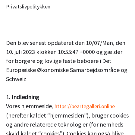
Gå
Privatslivpolitykken
til
indholdet
Den blev senest opdateret den 10/07/Man, den
10. juli 2023 klokken 10:55:47 +0000 og gælder
for borgere og lovlige faste beboere i Det
Europæiske Økonomiske Samarbejdsområde og
Schweiz
1
. Indledning
Vores hjemmeside,
https://beartegalleri.online
(herefter kaldet “hjemmesiden”), bruger cookies
og andre relaterede teknologier (for nemheds
skyld kaldet “cookies”). Cookies kan også blive