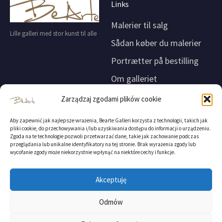
Links
Malerier til salg
Lille galleri med stor kunst til alle
Sådan køber du malerier
Portrætter på bestilling
Om galleriet
Kontakt
Zarządzaj zgodami plików cookie
Kontakt
Adresse og firmaoplysninger
Aby zapewnić jak najlepsze wrażenia, Bearte Galleri korzysta z technologii, takich jak
pliki cookie, do przechowywania i/lub uzyskiwania dostępu do informacji o urządzeniu.
Man-Fre 8.00-18.00
Karlslunde, 2690, Danmark
Zgoda na te technologie pozwoli przetwarzać dane, takie jak zachowanie podczas
Lør. 9.00-13.00
CVR: DK 43505130
przeglądania lub unikalne identyfikatory na tej stronie. Brak wyrażenia zgody lub
wycofanie zgody może niekorzystnie wpłynąć na niektóre cechy i funkcje.
DK: +45 31 51 60 66
BearteGallery
PL: +48 793 022 006
Konto
E-mail:
Danske Bank / Reg.nr. 3409 /
Akceptuję
Konto nr. 13513996
info@beartegalleri.online
SWIFT: DABADKKK
Odmów
IBAN: DK 883 000 001 351 3996