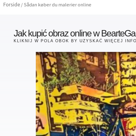
Gå
Forside
/ Sådan køber du malerier online
til
indholdet
Jak kupić obraz online w BearteGal
KLIKNIJ W POLA OBOK BY UZYSKAĆ WIĘCEJ INF