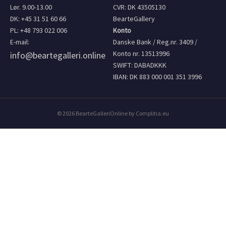
Lør. 9.00-13.00
CVR: DK 43505130
DK: +45 31 51 60 66
BearteGallery
PL: +48 793 022 006
Konto
E-mail:
Danske Bank / Reg.nr. 3409 /
Konto nr. 13513996
info@beartegalleri.online
SWIFT: DABADKKK
IBAN: DK 883 000 001 351 3996
© 2026 BearteGalleriOnline by Complitia.eu