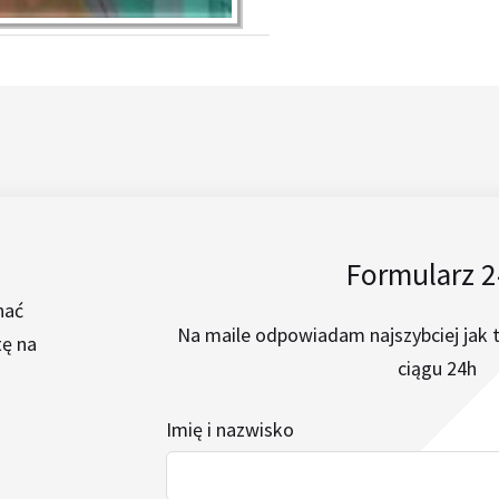
Formularz 
nać
Na maile odpowiadam najszybciej jak 
tę na
ciągu 24h
Imię i nazwisko