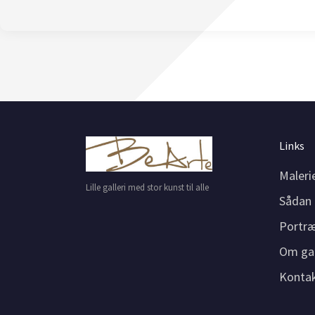
Links
Malerie
Lille galleri med stor kunst til alle
Sådan 
Portræ
Om gal
Konta