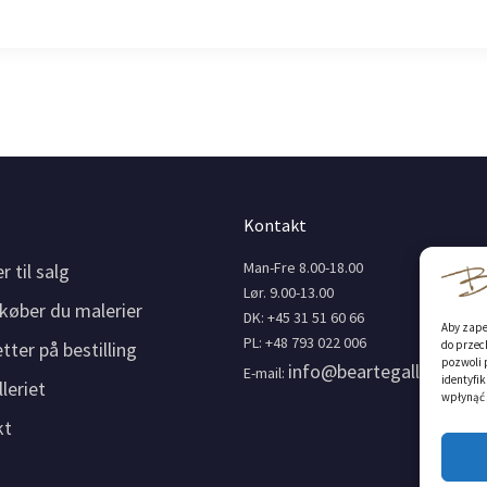
Kontakt
Man-Fre 8.00-18.00
r til salg
Lør. 9.00-13.00
køber du malerier
DK: +45 31 51 60 66
Aby zapew
PL: +48 793 022 006
tter på bestilling
do przec
pozwoli 
info@beartegalleri.onlin
E-mail:
identyfik
leriet
wpłynąć n
kt