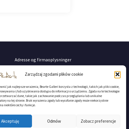
Adresse og firmaoplysninger
Karlslunde, 2690, Danmark
Zarządzaj zgodami plików cookie
CVR: DK 43505130
BearteGallery
nić jak najlepsze wrażenia, Bearte Galleri korzysta z technologii, takich jak pliki cookie,
Konto
howywania i/lub uzyskiwania dostępu do informacji o urządzeniu. Zgoda na te technologie
przetwarzać dane, takie jak zachowanie podczas przeglądania lub unikalne
Danske Bank / Reg.nr. 3409 / Konto nr.
e
atory na tej stronie. Brak wyrażenia zgody lub wycofanie zgody może niekorzystnie
13513996
a niektóre cechy i funkcje.
SWIFT: DABADKKK
IBAN: DK 883 000 001 351 3996
Akceptuję
Odmów
Zobacz preferencje