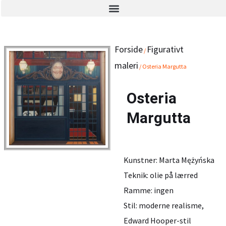
Gå
til
indholdet
Forside
Figurativt
/
maleri
/ Osteria Margutta
Osteria
Margutta
Kunstner: Marta Mężyńska
Teknik: olie på lærred
Ramme: ingen
Stil: moderne realisme,
Edward Hooper-stil